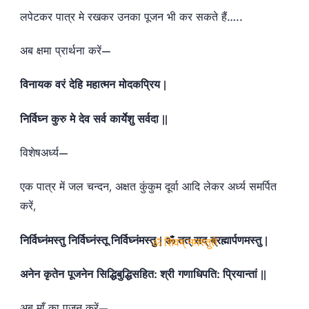
लपेटकर पात्र मे रखकर उनका पूजन भी कर सकते हैं…..
अब क्षमा प्रार्थना करें—
विनायक वरं देहि महात्मन मोदकप्रिय |
निर्विघ्न कुरु मे देव सर्व कार्येशु सर्वदा ||
विशेषअर्ध्य—
एक पात्र में जल चन्दन, अक्षत कुंकुम दूर्वा आदि लेकर अर्ध्य समर्पित
करें,
निर्विघ्नंमस्तु निर्विघ्नंस्तू निर्विघ्नंमस्तु | ॐ तत् सद् ब्रह्मार्पणमस्तु |
ॐ शिवम् नमस्तुते
अनेन कृतेन पूजनेन सिद्धिबुद्धिसहित: श्री गणाधिपति: प्रियान्तां ||
अब माँ का पूजन करें—