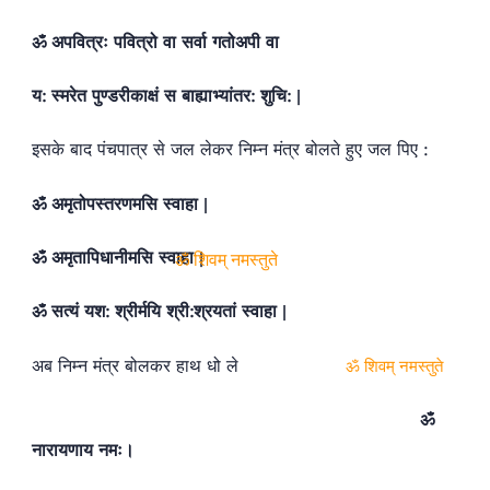
ॐ अपवित्रः पवित्रो वा सर्वा गतोअपी वा
य: स्मरेत पुण्डरीकाक्षं स बाह्याभ्यांतर: शुचि: |
इसके बाद पंचपात्र से जल लेकर निम्न मंत्र बोलते हुए जल पिए :
ॐ अमृतोपस्तरणमसि स्वाहा |
ॐ अमृतापिधानीमसि स्वाहा |
ॐ शिवम् नमस्तुते
ॐ सत्यं यश: श्रीर्मयि श्री:श्रयतां स्वाहा |
अब निम्न मंत्र बोलकर हाथ धो ले
ॐ शिवम् नमस्तुते
ॐ
नारायणाय नमः।