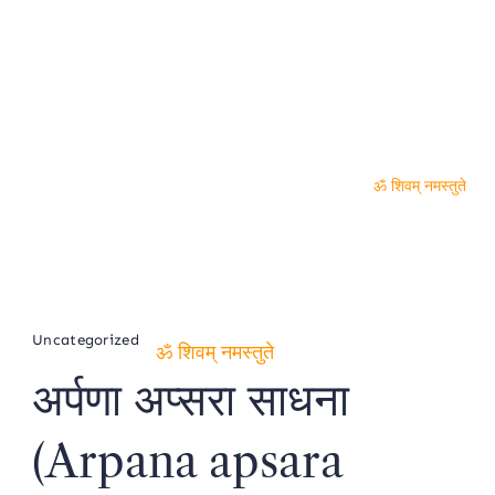
ॐ शिवम् नमस्तुते
Uncategorized
अर्पणा अप्सरा साधना
ॐ शिवम् नमस्तुते
(Arpana apsara