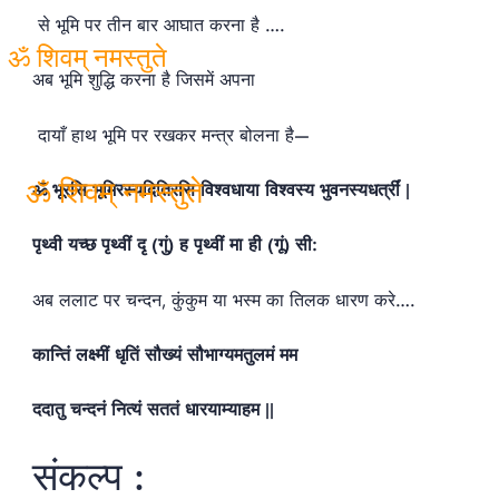
से भूमि पर तीन बार आघात करना है ….
अब भूमि शुद्धि करना है जिसमें अपना
ॐ शिवम् नमस्तुते
दायाँ हाथ भूमि पर रखकर मन्त्र बोलना है—
ॐ भूरसि भूमिरस्यदितिरसि विश्वधाया विश्वस्य भुवनस्यधर्त्रीं |
पृथ्वी यच्छ पृथ्वीं दृ (गुं) ह पृथ्वीं मा ही (गूं) सी:
ॐ शिवम् नमस्तुते
अब ललाट पर चन्दन, कुंकुम या भस्म का तिलक धारण करे….
कान्तिं लक्ष्मीं धृतिं सौख्यं सौभाग्यमतुलमं मम
ददातु चन्दनं नित्यं सततं धारयाम्याहम ||
संकल्प :