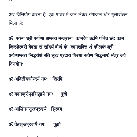
अब विनियोग करना है एक पात्र में जल लेकर गंगाजल और गुलाबजल
मिला लें:
ॐ अस्य श्री अर्पणा अप्सरा मन्त्रस्य कामदेव ऋषि पंक्ति छंद काम
क्रिडेश्वरी देवता सं सौंदर्य बीजं कं कामशक्ति अं कीलकं श्री
अर्पणाप्सरा सिद्धर्यर्थ रति सुख प्रदाय प्रिया रूपेण सिद्धनार्थ मंत्र जपे
विनयोगः
ॐ अद्वितीयसौन्दर्य नमः शिरषि
ॐ कामक्रीड़ासिद्धायै नमः मुखे
ॐ आलिंगनसुखप्रदायै ह्रिदय
ॐ देहसुखप्रदायै नमः गुह्यो