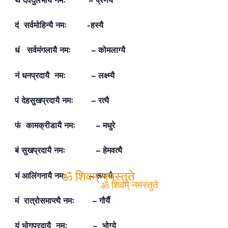
थं देवदुर्लभायै नमः – प्रणयं
दं सर्वमोहिन्यै नमः -हस्यै
धं सर्वमंगलायै नमः – कोमलाग्यै
नं धनप्रदायै नमः – लक्ष्म्यै
पं देहसुखप्रदायै नमः – रत्यै
फं कामक्रीडायै नमः – मधुरे
बं सुखप्रदायै नमः – हेमवत्यै
भं आलिंगनायै नमः – रूपायै
मं रात्रोसमाप्त्यै नमः – गौर्यै
ॐ शिवम् नमस्तुते
ॐ शिवम् नमस्तुते
यं भोगप्रदायै नमः – भोग्ये