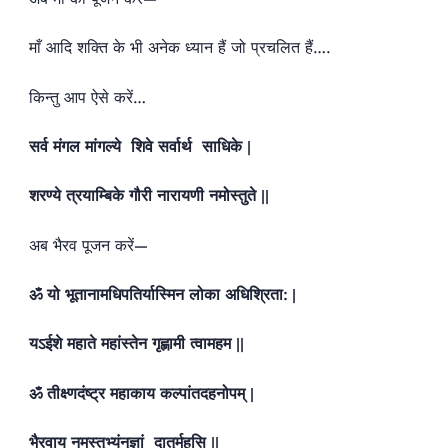
माँ आदि शक्ति के भी अनेक ध्यान हैं जो प्रचलित हैं….
किन्तु आप ऐसे करें…
सर्व मंगल मांगल्ये
शिवे सर्वार्थ
साधिके |
शरण्ये त्रयाम्बिके गौरी नारायणी नमोस्तुते ||
अब भैरव पूजन करें—
ॐ यो भूतानामधिपतिर्यास्मिन लोका अधिश्रिता: |
यऽईशे महाते महांस्तेन गृह्णामी त्वामहम ||
ॐ तीक्ष्णदंष्ट्र महाकाय कल्पांतदहनोपम् |
भैरवाय नमस्तुभ्यंनुज्ञां
दातुर्महसि ||