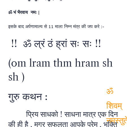
ॐ भं भैरवाय
नमः |
इसके बाद अर्पणामाल्य से 11 माला निम्न मंत्र की जप करे :-
!! ॐ ल्रं ठं ह्रां सः सः !!
(om lram thm hram sh
sh )
गुरु कथन :
ॐ
प्रिय साधको ! साधना मात्र एक दिन
की ही है , मगर सफलता आपके प्रेम , भक्ति