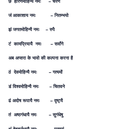
छं हरिणमोहिन्यै नमः – चरणे
जं आकाशाय नमः – नितम्भयो
झं जगतमोहिन्यै नमः – रुपै
टं कामप्रियायै नमः – सर्वांगे
अब अप्सरा के भावो की कल्पना करना है
ठं देवमोहिन्यै नमः – गत्यमों
डं विश्वमोहिन्यै नमः – चितवने
ढं अदोष रूपायै नमः – दृष्ट्यै
तं अष्ठगंधायै नमः – सुगंधेषु