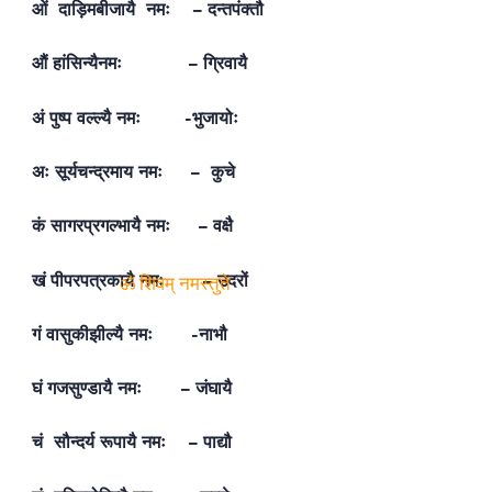
ओं दाड़िमबीजायै नमः – दन्तपंक्तौ
औं हांसिन्यैनमः – ग्रिवायै
अं पुष्प वल्ल्यै नमः -भुजायोः
अः सूर्यचन्द्रमाय नमः – कुचे
कं सागरप्रगल्भायै नमः – वक्षै
खं पीपरपत्रकायै नमः – उदरों
गं वासुकीझील्यै नमः -नाभौ
ॐ शिवम् नमस्तुते
घं गजसुण्डायै नमः – जंघायै
चं सौन्दर्य रूपायै नमः – पाद्यौ