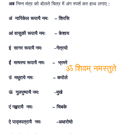
अब
निम्न मंत्र को बोलते चित्र में अंग स्पर्श कर हाथ लगाए :
अं नारिकेल रूपायै नमः – शिरसि
आं वासुकी रूपायै नमः – केशाय
इं सागर रूपायै नमः -नेत्रयो
ईं मत्यस्य रूपायै नमः – भ्रमरे
उं मधुराये नमः – कपोले
ॐ शिवम् नमस्तुते
ऊं गुलपुष्पायै नमः -मुखे
एं गह्वरायै नमः – चिबके
ऐ पाद्मपत्रायै नमः -अधारोष्ठे