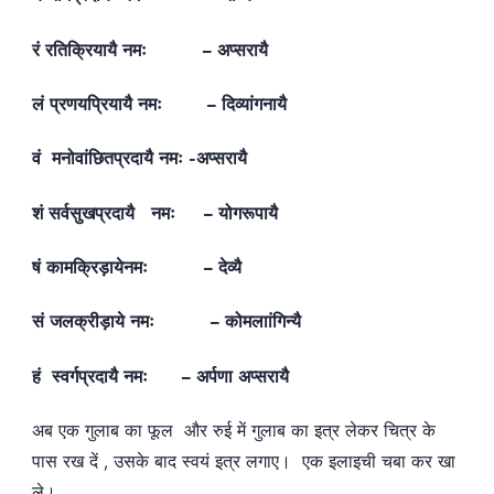
रं रतिक्रियायै नमः – अप्सरायै
लं प्रणयप्रियायै नमः – दिव्यांगनायै
वं मनोवांछितप्रदायै नमः -अप्सरायै
शं सर्वसुखप्रदायै नमः – योगरूपायै
षं कामक्रिड़ायेनमः – देव्यै
सं जलक्रीड़ाये नमः – कोमलाांगिन्यै
हं स्वर्गप्रदायै नमः – अर्पणा अप्सरायै
अब एक गुलाब का फूल और रुई में गुलाब का इत्र लेकर चित्र के
पास रख दें , उसके बाद स्वयं इत्र लगाए। एक इलाइची चबा कर खा
ले।