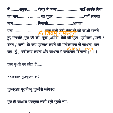
मैं ……..अमुक……… गोत्र मे जन्मा,………………. यहाँ आपके पिता
का नाम………. ……… का पुत्र………………………..यहाँ आपका
नाम…………………, निवासी…………………..आपका
पता………………………. आज सभी देवी-देव्ताओं को साक्षी मानते
हुए गणपति ,गुरु जी की पूजा ,अर्पणा देवी की पुजा प्रेमिका /पत्नी /
बहन / पत्नी के रूप प्रत्यक्ष करने की मनोकामना से साधना कर
ॐ शिवम् नमस्तुते
रहा हूँ , स्वीकार करना और साधना में सफलता दिलाना।।।।
ॐ शिवम् नमस्तुते
जल पृथ्वी पर छोड़ दें…..
तत्पश्चात गुरुपूजन करें:-
गुरुर्ब्रह्मा गुरुर्विष्णु गुरुर्देवो महेश्वरा
गुरु ही साक्षात् परब्रह्म तस्मै श्री गुरुवे नमः