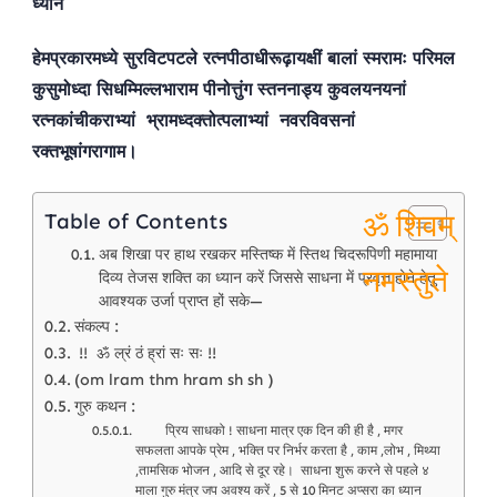
नमस्तुते
ध्यान
ॐ शिवम् नमस्तुते
ॐ शिवम् नमस्तुते
हेमप्रकारमध्ये सुरविटपटले रत्नपीठाधीरूढ़ायक्षीं बालां स्मरामः परिमल
कुसुमोध्दा सिधम्मिल्लभाराम पीनोत्तुंग स्तननाड्य कुवलयनयनां
रत्नकांचीकराभ्यां भ्रामध्दक्तोत्पलाभ्यां नवरविवसनां
रक्तभूषांगरागाम।
Table of Contents
अब शिखा पर हाथ रखकर मस्तिष्क में स्तिथ चिदरूपिणी महामाया
दिव्य तेजस शक्ति का ध्यान करें जिससे साधना में प्रवृत्त होने हेतु
आवश्यक उर्जा प्राप्त हों सके—
ॐ शिवम्
संकल्प :
!! ॐ ल्रं ठं ह्रां सः सः !!
नमस्तुते
(om lram thm hram sh sh )
गुरु कथन :
प्रिय साधको ! साधना मात्र एक दिन की ही है , मगर
सफलता आपके प्रेम , भक्ति पर निर्भर करता है , काम ,लोभ , मिथ्या
,तामसिक भोजन , आदि से दूर रहे। साधना शुरू करने से पहले ४
माला गुरु मंत्र जप अवश्य करें , 5 से 10 मिनट अप्सरा का ध्यान