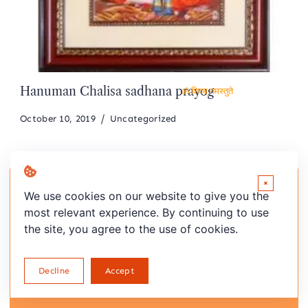
Hanuman Chalisa sadhana prayog
ॐ शिवम् नमस्तुते
October 10, 2019
Uncategorized
×
We use cookies on our website to give you the
most relevant experience. By continuing to use
Leave a Reply
the site, you agree to the use of cookies.
You must be
logged in
to post a comment.
Decline
Accept