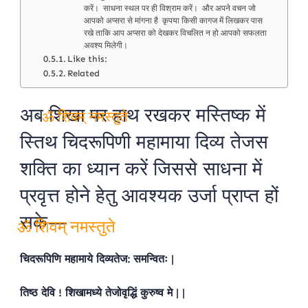
करें। साधना स्थल पर ही विश्राम करें। और अपने वचन जो
आपको अप्सरा से मांगना है कृपया किसी कागज में लिखकर पास
रखे ताकि आप अप्सरा को देखकर विचलित न हो आपको सफलता
अवश्य मिलेगी।
Like this:
Related
अब शिखा पर हाथ रखकर मस्तिष्क में
स्तिथ चिदरूपिणी महामाया दिव्य तेजस
ॐ शिवम् नमस्तुते
शक्ति का ध्यान करें जिससे साधना में
प्रवृत्त होने हेतु आवश्यक उर्जा प्राप्त हों
सके—
चिदरूपिणि महामाये दिव्यतेज: समन्वितः |
ॐ शिवम् नमस्तुते
तिष्ठ देवि ! शिखामध्ये तेजोवृद्धिं कुरुष्व मे | |