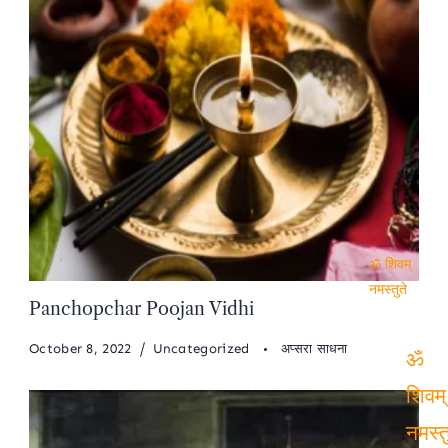
ॐ शिवम्
Panchopchar Poojan Vidhi
नमस्तुते
October 8, 2022
Uncategorized
अप्सरा साधना
ॐ