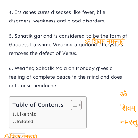
4. Its ashes cures diseases like fever, bile
disorders, weakness and blood disorders.
5. Sphatik garland is considered to be the form of
Goddess Lakshmi. Wearing a garland of crystals
ॐ शिवम् नमस्तुते
removes the defect of Venus.
6. Wearing Sphatik Mala on Monday gives a
feeling of complete peace in the mind and does
not cause headache.
Table of Contents
ॐ
Like this:
शिवम्
Related
नमस्त