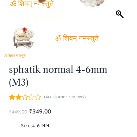
ॐ शिवम् नमस्तुते
ॐ शिवम् नमस्तुते
ॐ शिवम् नमस्तुते
ॐ शिवम् नमस्तुते
ॐ शिवम् नमस्तुते
sphatik normal 4-6mm
(M3)
(
4
customer reviews)
Rated
4
Original
Current
₹
349.00
2.00
₹
449.00
out
price
price
of 5
Size 4-6 MM
based
was:
is:
on