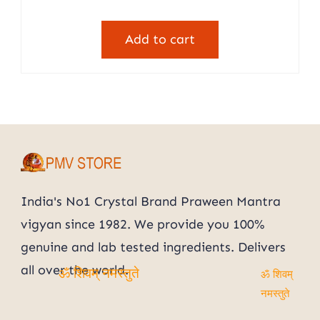
price
price
was:
is:
Add to cart
₹2,100.00.
₹1,149.00.
India's No1 Crystal Brand Praween Mantra
vigyan since 1982. We provide you 100%
genuine and lab tested ingredients. Delivers
all over the world.
ॐ शिवम्
ॐ शिवम् नमस्तुते
नमस्तुते