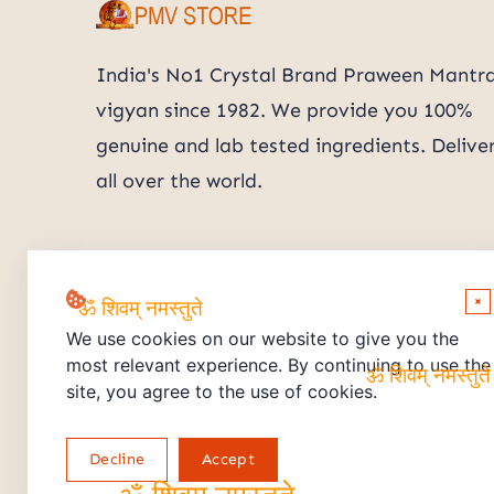
ॐ शिवम् नमस्तुते
India's No1 Crystal Brand Praween Mantr
vigyan since 1982. We provide you 100%
genuine and lab tested ingredients. Delive
all over the world.
×
We use cookies on our website to give you the
ॐ शिवम् नमस्तुते
most relevant experience. By continuing to use the
site, you agree to the use of cookies.
ॐ शिवम् नमस्तुत
Decline
Accept