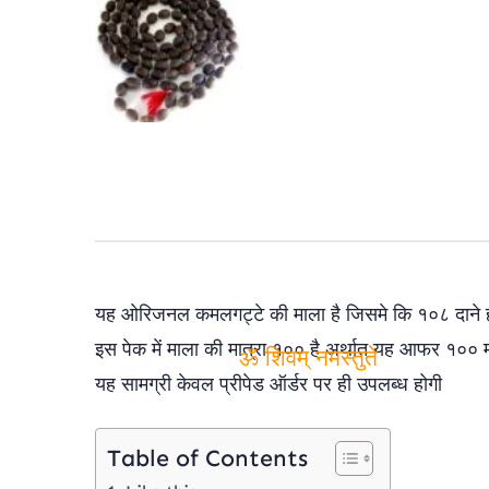
यह ओरिजनल कमलगट्टे की माला है जिसमे कि १०८ दाने होत
इस पेक में माला की मात्रा १०० है अर्थात यह आफर १०० म
यह सामग्री केवल प्रीपेड ऑर्डर पर ही उपलब्‍ध होगी
ॐ शिवम् नमस्तुते
Table of Contents