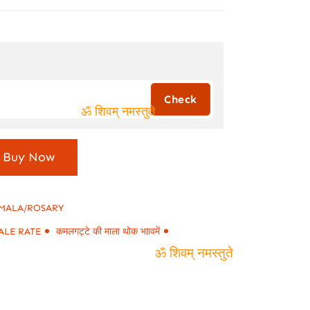
0.
ॐ शिवम् नमस्तुते
Buy Now
MALA/ROSARY
ALE RATE
कमलगट्टे की माला थोक भाावमें
ॐ शिवम् नमस्तुते