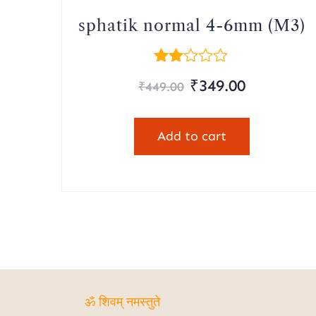
sphatik normal 4-6mm (M3)
Rated
Original
Current
₹
349.00
₹
449.00
2.00
out
price
price
of 5
was:
is:
Add to cart
₹449.00.
₹349.00.