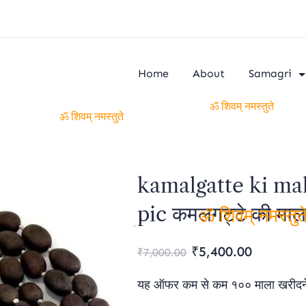
Home
About
Samagri
ॐ शिवम् नमस्तुते
ॐ शिवम् नमस्तुते
kamalgatte ki mal
pic कमलगट्टे की माला
ॐ शिवम् नमस्तुते
Original
Current
₹
5,400.00
₹
7,000.00
price
price
यह ऑफर कम से कम १०० माला खरीदने 
was:
is: