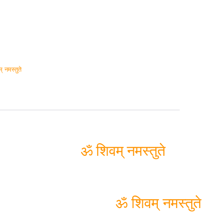
् नमस्तुते
ॐ शिवम् नमस्तुते