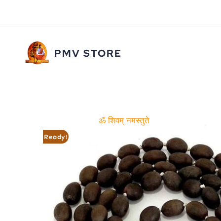
Skip
to
content
PMV STORE
ॐ शिवम् नमस्तुते
Ready!