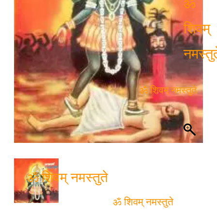
ॐ
शिवम्
नमस्तुत
ॐ शिवम् नमस्तुते
ॐ शिवम् नमस्तुते