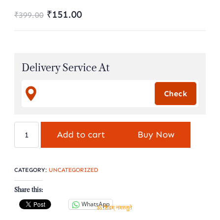
ॐ शिवम् नमस्तुते
Original
Current
₹
151.00
₹
399.00
price
price
was:
is:
₹399.00.
₹151.00.
Delivery Service At
नवग्रह
Add to cart
Buy Now
समिधा
हवन
लकड़ी
CATEGORY:
UNCATEGORIZED
woods
Share this:
for
WhatsApp
navgrah
ॐ शिवम् नमस्तुते