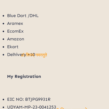
Blue Dart /DHL
Aramex
EcomEx
Amazon
Ekart
Delhivery +10
ॐ शिवम् नमस्तुते
My
Registration
EIC NO: BTJPG9931R
UDYAM-MP-23-0041253