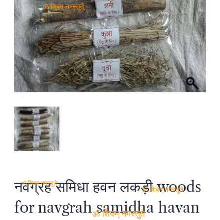
ॐ शिवम् नमस्तुते
नवग्रह समिधा हवन लकड़ी woods
ॐ शिवम् नमस्तुते
ॐ शिवम् नमस्तुते
for navgrah samidha havan