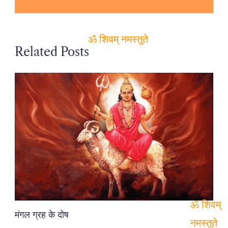
ॐ शिवम् नमस्तुते
Related Posts
ॐ शिवम्
मंगल ग्रह के दोष