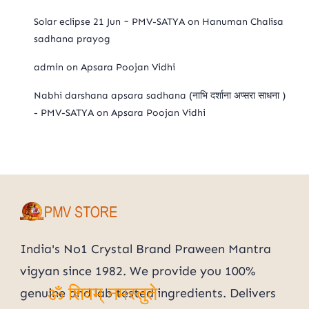
Solar eclipse 21 Jun ~ PMV-SATYA
on
Hanuman Chalisa
sadhana prayog
admin
on
Apsara Poojan Vidhi
Nabhi darshana apsara sadhana (नाभि दर्शाना अप्सरा साधना )
- PMV-SATYA
on
Apsara Poojan Vidhi
India's No1 Crystal Brand Praween Mantra
vigyan since 1982. We provide you 100%
genuine and lab tested ingredients. Delivers