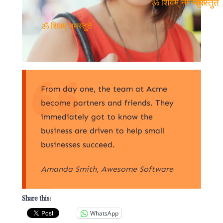
ॐ शिवम् नमस्तुते
नमस्तुते
ॐ शिवम् नमस्तुते
From day one, the team at Acme
become partners and friends. They
immediately got to know the
business are driven to help small
businesses succeed.
Amanda Smith, Awesome Software
Share this:
WhatsApp