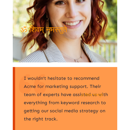
ॐ शिवम् नमस्तुते
I wouldn’t hesitate to recommend
Acme for marketing support. Their
team of experts have assisted us with
ॐ शिवम् नमस्तुते
everything from keyword research to
getting our social media strategy on
the right track.