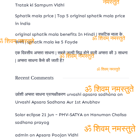
Tratak ki Sampurn Vidhi
नमस्तुते
Sphatik mala price | Top 5 original sphatik mala price
in india
original sphatik mala benefits In Hindi | स्फटिक माला के
फायदे | sphatik mala ke 5 Fayde
ॐ शिवम् नमस्तुते
ॐ शिवम् नमस्तुते
एक दिवसीय अप्सरा साधना | सबसे जल्दी सिद्ध होने वाली अप्सरा की 3 साधना
| अप्सरा साधना कैसे की जाती है?
ॐ शिवम् नमस्तुते
ॐ शिवम् नमस्तुते
Recent Comments
उर्वशी अप्सरा साधना प्रत्यक्षीकरण urvashi apsara sadhana
on
ॐ शिवम् नमस्तुते
Urvashi Apsara Sadhana Aur 1st Anubhav
Solar eclipse 21 Jun ~ PMV-SATYA
on
Hanuman Chalisa
sadhana prayog
admin
on
Apsara Poojan Vidhi
ॐ शिवम् नमस्तुते