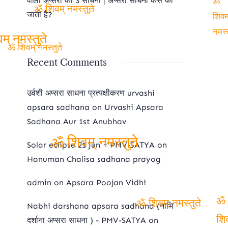
वाली अप्सरा की 3 साधना | अप्सरा साधना कैसे की
जाती है?
ॐ
ॐ शिवम् नमस्तुते
शिव
नमस्
वम् नमस्तुते
Recent Comments
ॐ शिवम् नमस्तुते
उर्वशी अप्सरा साधना प्रत्यक्षीकरण urvashi
apsara sadhana
on
Urvashi Apsara
Sadhana Aur 1st Anubhav
Solar eclipse 21 Jun ~ PMV-SATYA
on
Hanuman Chalisa sadhana prayog
ॐ शिवम् नमस्तुते
admin
on
Apsara Poojan Vidhi
Nabhi darshana apsara sadhana (नाभि
ॐ
ॐ शिवम् नमस्तुते
दर्शाना अप्सरा साधना ) - PMV-SATYA
on