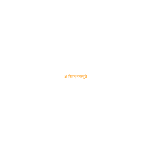
ॐ शिवम् नमस्तुते