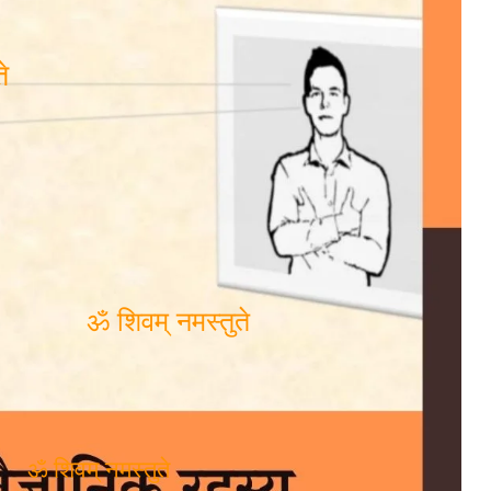
े
ॐ शिवम् नमस्तुते