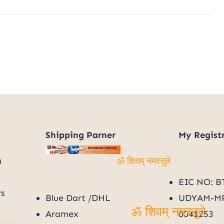
hai
|
त्राटक
क्रिया
के
6
लाभ
Shipping Parner
My
Regist
a
ॐ शिवम् नमस्तुते
EIC NO: B
rs
Blue Dart /DHL
UDYAM-MP
Aramex
0041253