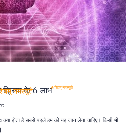
े
क्रिया के 6 लाभ
ॐ शिवम् नमस्तुते
वम् नमस्तुते
on
nt
Tratak
क्या होता है सबसे पहले हम को यह जान लेना चाहिए। किसी भी
Kriya
]
kya