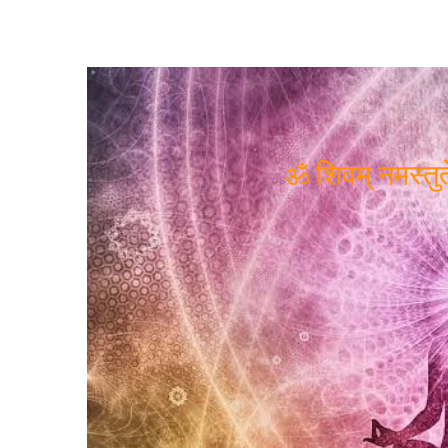
ॐ शिवम् नमस्तुते