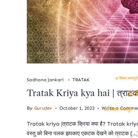
Sadhana jankari
TRATAK
ॐ शिवम् नमस्तुत
Tratak Kriya kya hai | त्राटक 
ॐ शि
By
Gurudev
October 1, 2023
Write a Comme
ॐ शिवम् नमस्तुते
Tratak kriya |त्राटक क्रिया क्या है? Tratak kriya 
वस्तु को बिना पलक झपकाए एकटक देखने को त्राटक […