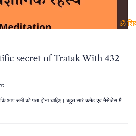
ॐ शिवम् नमस्तुते
ॐ शि
ientific secret of Tratak With 432
on
nt
त्राटक
 कि आप सभी को पता होना चाहिए। बहुत सारे कमेंट एवं मैसेजेस मैं
का
वैज्ञानिक
रहस्य
|
Scientific