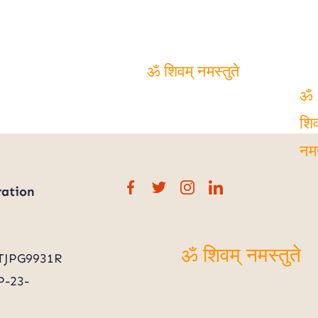
ॐ शिवम् नमस्तुते
ॐ
शिवम
नमस्
ration
TJPG9931R
-23-
ॐ शिवम् नमस्तुते