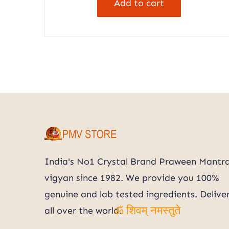
Add to cart
ॐ शिवम् नमस्तुते
₹2,900.00.
₹1,799.00
India's No1 Crystal Brand Praween Mantr
vigyan since 1982. We provide you 100%
genuine and lab tested ingredients. Delive
all over the world.