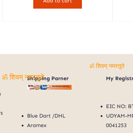
Add to cart
₹5,100.00.
₹1,100.00.
.
Shipping Parner
My
Regist
ॐ शिवम् नमस्तुते
ॐ शिवम् नमस्तुते
a
EIC NO: B
rs
Blue Dart /DHL
UDYAM-MP
Aramex
0041253