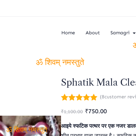
Home
About
Samagri
ॐ
ॐ शिवम् नमस्तुते
Sphatik Mala Cle
(
8
customer rev
Rated
8
5.00
Original
Current
₹
750.00
₹
1,100.00
out of 5
based on
price
price
आइये स्फटिक पत्थर पर एक नजर डालते
customer
was:
is:
ratings
शीत प्रभाव वाला उपरत्न है। स्फटिक को 