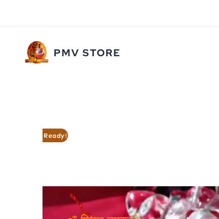
Skip
to
content
PMV STORE
Ready!