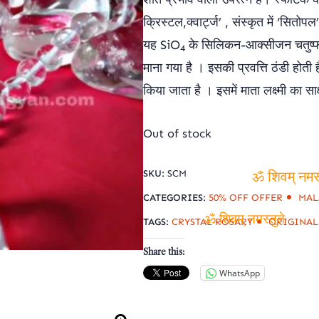
₹1,100.00.
₹750.00.
ॐ शिवम् नमस्तुते
क्रिस्टल,क्वार्ट्ज’
, संस्कृत में ‘सितोप
यह SiO
के सिलिकन-आक्सीजन चतुष्फल
4
माना गया है । इसकी प्रवत्ति ठंडी होत
किया जाता है । इसमें माता लक्ष्मी का साक
Out of stock
SKU:
SCM
CATEGORIES:
50% OFF OFFER
MAL
ॐ शिवम् नमस्
TAGS:
CRYSTAL ROSARY
ORIGINAL
ॐ शिवम् नमस्तुते
Share this:
WhatsApp