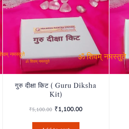
वम् नमस्तुते
ॐ शिवम् नमस्तुते
ॐ शिवम् नमस्तुते
गुरु दीक्षा किट ( Guru Diksha
Kit)
Original
Current
₹
1,100.00
₹
5,100.00
price
price
was:
is: