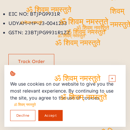
ॐ
ॐ शिवम् नमस्तुते
शिवम्
EIC NO: BTJPG9931R
UDYAM-MP-23-0041253
ॐ शिवम् नमस्तुते
ॐ शिवम् नमस्तुते
नमस्तुत
ॐ शिवम् नमस्तुते
GSTN: 23BTJPG9931R1ZZ
ॐ शिवम् नमस्तुते
ॐ शिवम् नमस्तुते
ॐ शिवम् नमस्तुते
Track Order
×
ॐ शिवम् नमस्तुते
We use cookies on our website to give you the
most relevant experience. By continuing to use
the site, you agree to the use of cookies.
ॐ शिवम् नमस्तुते
Copyright © 2026 Powered by PMV STORE
ॐ शिवम् नमस्तुते
Decline
Accept
Return and Refund Policy
Privacy Policy
terms and Conditions