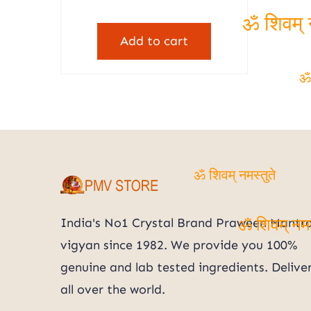
price
price
was:
is:
ॐ शिवम् न
Add to cart
₹21,000.00.
₹5,320.00.
ॐ 
ॐ शिवम् नमस्तुते
India's No1 Crystal Brand Praween Mantr
ॐ शिवम् नमस
vigyan since 1982. We provide you 100%
genuine and lab tested ingredients. Delive
all over the world.