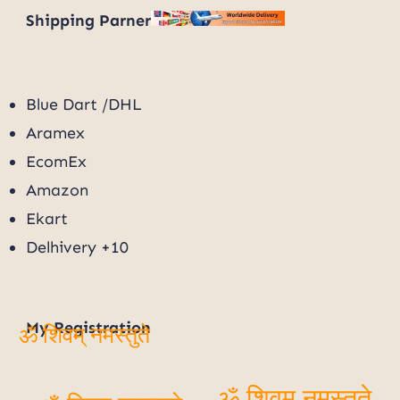
Shipping Parner
Blue Dart /DHL
Aramex
EcomEx
Amazon
Ekart
Delhivery +10
My
Registration
ॐ शिवम् नमस्तुते