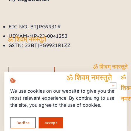
EIC NO: BTJPG9931R
UDYAM-MP-23-0041253
ॐ शिवम् नमस्तुते
GSTN: 23BTJPG9931R1ZZ
ॐ शिवम् नमस्तुते
Track Order
ॐ
ॐ शिवम् नमस्तुते
×
शिवम
We use cookies on our website to give you the
most relevant experience. By continuing to use
नमस्
the site, you agree to the use of cookies.
Copyright © 2026 Powered by PMV STORE
Decline
Accept
Return and Refund Policy
Privacy Policy